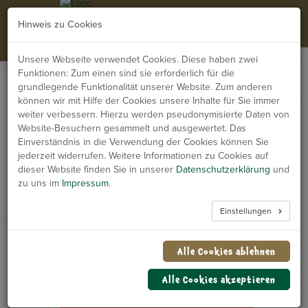
NA
Hinweis zu Cookies
Unsere Webseite verwendet Cookies. Diese haben zwei
Funktionen: Zum einen sind sie erforderlich für die
grundlegende Funktionalität unserer Website. Zum anderen
können wir mit Hilfe der Cookies unsere Inhalte für Sie immer
weiter verbessern. Hierzu werden pseudonymisierte Daten von
Website-Besuchern gesammelt und ausgewertet. Das
Einverständnis in die Verwendung der Cookies können Sie
GEÖFFNET
jederzeit widerrufen. Weitere Informationen zu Cookies auf
dieser Website finden Sie in unserer
Datenschutzerklärung
und
zu uns im
Impressum
.
Mi., Sa. & an Feiertagen von
Einstellungen
10:00–19:00 Uhr
Letzter Einlass: 16:30 Uhr
Alle Cookies ablehnen
Abweichende Öffnungszeiten in
Alle Cookies akzeptieren
den Ferien beachten!