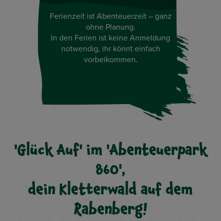
Ferienzeit ist Abenteuerzeit – ganz
ohne Planung.
In den Ferien ist keine Anmeldung
notwendig, ihr könnt einfach
vorbeikommen.
'Glück Auf' im 'Abenteuerpark
860',
dein Kletterwald auf dem
Rabenberg!