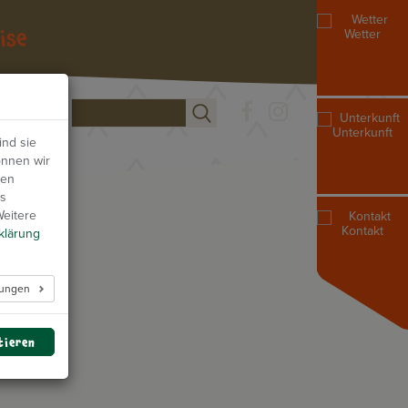
ise
Wetter
Unterkunft
nd sie
önnen wir
den
as
Weitere
Kontakt
klärung
lungen
tieren