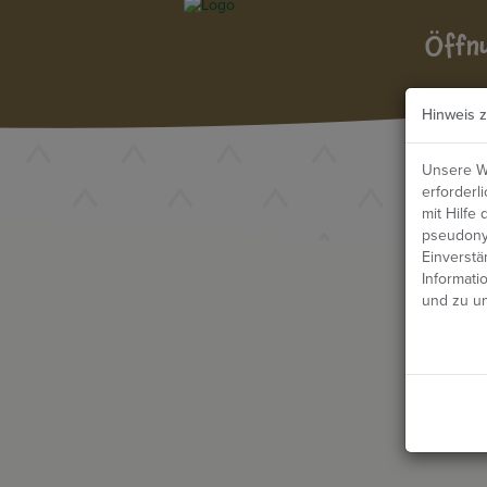
Öffn
Hinweis 
Unsere W
erforderl
mit Hilfe
pseudony
Einverstä
Informati
und zu u