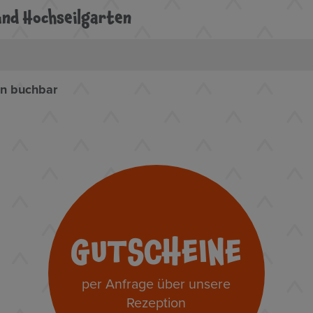
und Hochseilgarten
en buchbar
GUTSCHEINE
per Anfrage über unsere
Rezeption