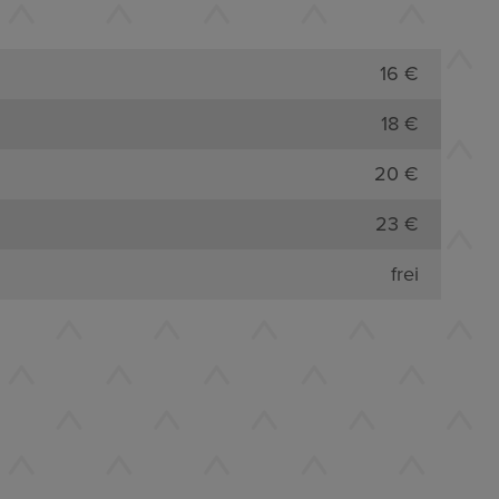
16 €
18 €
20 €
23 €
frei