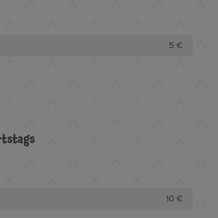
5 €
rtstags
10 €