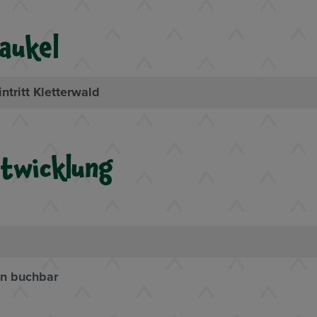
aukel
tritt Kletterwald
twicklung
en buchbar